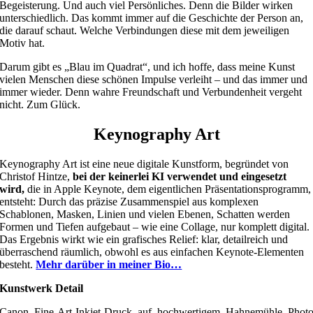
Begeisterung. Und auch viel Persönliches. Denn die Bilder wirken
unterschiedlich. Das kommt immer auf die Geschichte der Person an,
die darauf schaut. Welche Verbindungen diese mit dem jeweiligen
Motiv hat.
Darum gibt es „Blau im Quadrat“, und ich hoffe, dass meine Kunst
vielen Menschen diese schönen Impulse verleiht – und das immer und
immer wieder. Denn wahre Freundschaft und Verbundenheit vergeht
nicht. Zum Glück.
Keynography Art
Keynography Art ist eine neue digitale Kunstform, begründet von
Christof Hintze,
bei der keinerlei KI verwendet und eingesetzt
wird,
die in Apple Keynote, dem eigentlichen Präsentationsprogramm,
entsteht: Durch das präzise Zusammenspiel aus komplexen
Schablonen, Masken, Linien und vielen Ebenen, Schatten werden
Formen und Tiefen aufgebaut – wie eine Collage, nur komplett digital.
Das Ergebnis wirkt wie ein grafisches Relief: klar, detailreich und
überraschend räumlich, obwohl es aus einfachen Keynote-Elementen
besteht.
Mehr darüber in meiner Bio…
Kunstwerk Detail
Canon Fine-Art-Inkjet-Druck auf hochwertigem Hahnemühle Phot