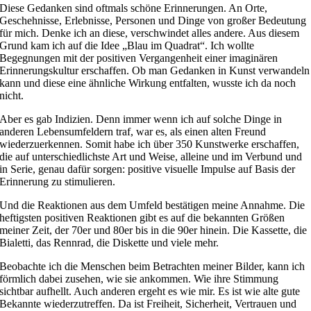
Diese Gedanken sind oftmals schöne Erinnerungen. An Orte,
Geschehnisse, Erlebnisse, Personen und Dinge von großer Bedeutung
für mich. Denke ich an diese, verschwindet alles andere. Aus diesem
Grund kam ich auf die Idee „Blau im Quadrat“. Ich wollte
Begegnungen mit der positiven Vergangenheit einer imaginären
Erinnerungskultur erschaffen. Ob man Gedanken in Kunst verwandeln
kann und diese eine ähnliche Wirkung entfalten, wusste ich da noch
nicht.
Aber es gab Indizien. Denn immer wenn ich auf solche Dinge in
anderen Lebensumfeldern traf, war es, als einen alten Freund
wiederzuerkennen. Somit habe ich über 350 Kunstwerke erschaffen,
die auf unterschiedlichste Art und Weise, alleine und im Verbund und
in Serie, genau dafür sorgen: positive visuelle Impulse auf Basis der
Erinnerung zu stimulieren.
Und die Reaktionen aus dem Umfeld bestätigen meine Annahme. Die
heftigsten positiven Reaktionen gibt es auf die bekannten Größen
meiner Zeit, der 70er und 80er bis in die 90er hinein. Die Kassette, die
Bialetti, das Rennrad, die Diskette und viele mehr.
Beobachte ich die Menschen beim Betrachten meiner Bilder, kann ich
förmlich dabei zusehen, wie sie ankommen. Wie ihre Stimmung
sichtbar aufhellt. Auch anderen ergeht es wie mir. Es ist wie alte gute
Bekannte wiederzutreffen. Da ist Freiheit, Sicherheit, Vertrauen und