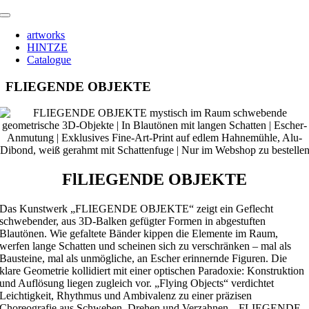
Zum
Toggle
Inhalt
Navigation
artworks
springen
HINTZE
Catalogue
FLIEGENDE OBJEKTE
FlLIEGENDE OBJEKTE
Das Kunstwerk „FLIEGENDE OBJEKTE“ zeigt ein Geflecht
schwebender, aus 3D-Balken gefügter Formen in abgestuften
Blautönen. Wie gefaltete Bänder kippen die Elemente im Raum,
werfen lange Schatten und scheinen sich zu verschränken – mal als
Bausteine, mal als unmögliche, an Escher erinnernde Figuren. Die
klare Geometrie kollidiert mit einer optischen Paradoxie: Konstruktion
und Auflösung liegen zugleich vor. „Flying Objects“ verdichtet
Leichtigkeit, Rhythmus und Ambivalenz zu einer präzisen
Choreografie aus Schweben, Drehen und Verzahnen. „FLIEGENDE