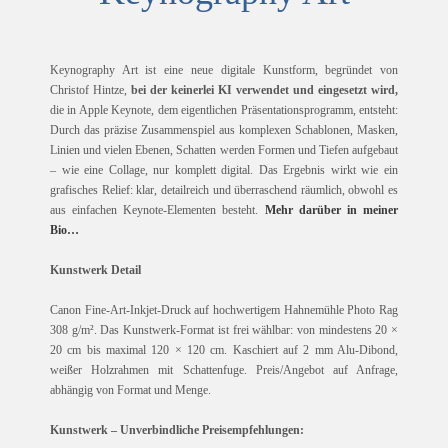
Keynography Art ist eine neue digitale Kunstform, begründet von
Christof Hintze,
bei der keinerlei KI verwendet und eingesetzt wird,
die in Apple Keynote, dem eigentlichen Präsentationsprogramm, entsteht:
Durch das präzise Zusammenspiel aus komplexen Schablonen, Masken,
Linien und vielen Ebenen, Schatten werden Formen und Tiefen aufgebaut
– wie eine Collage, nur komplett digital. Das Ergebnis wirkt wie ein
grafisches Relief: klar, detailreich und überraschend räumlich, obwohl es
aus einfachen Keynote-Elementen besteht.
Mehr darüber in meiner
Bio…
Kunstwerk Detail
Canon Fine-Art-Inkjet-Druck auf hochwertigem Hahnemühle Photo Rag
308 g/m². Das Kunstwerk-Format ist frei wählbar: von mindestens 20 ×
20 cm bis maximal 120 × 120 cm. Kaschiert auf 2 mm Alu-Dibond,
weißer Holzrahmen mit Schattenfuge. Preis/Angebot auf Anfrage,
abhängig von Format und Menge.
Kunstwerk – Unverbindliche Preisempfehlungen: