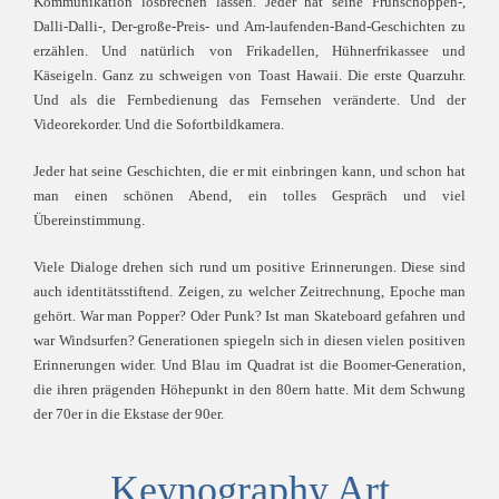
Kommunikation losbrechen lassen. Jeder hat seine Frühschoppen-,
Dalli-Dalli-, Der-große-Preis- und Am-laufenden-Band-Geschichten zu
erzählen. Und natürlich von Frikadellen, Hühnerfrikassee und
Käseigeln. Ganz zu schweigen von Toast Hawaii. Die erste Quarzuhr.
Und als die Fernbedienung das Fernsehen veränderte. Und der
Videorekorder. Und die Sofortbildkamera.
Jeder hat seine Geschichten, die er mit einbringen kann, und schon hat
man einen schönen Abend, ein tolles Gespräch und viel
Übereinstimmung.
Viele Dialoge drehen sich rund um positive Erinnerungen. Diese sind
auch identitätsstiftend. Zeigen, zu welcher Zeitrechnung, Epoche man
gehört. War man Popper? Oder Punk? Ist man Skateboard gefahren und
war Windsurfen? Generationen spiegeln sich in diesen vielen positiven
Erinnerungen wider. Und Blau im Quadrat ist die Boomer-Generation,
die ihren prägenden Höhepunkt in den 80ern hatte. Mit dem Schwung
der 70er in die Ekstase der 90er.
Keynography Art