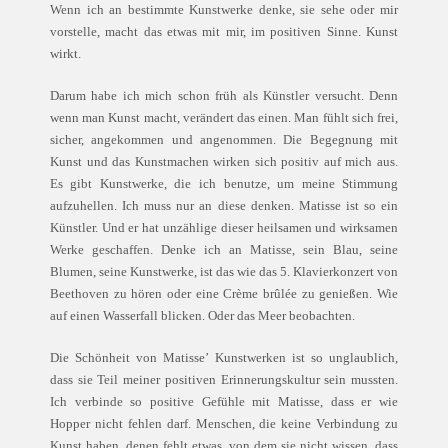
Wenn ich an bestimmte Kunstwerke denke, sie sehe oder mir
vorstelle, macht das etwas mit mir, im positiven Sinne. Kunst
wirkt.
Darum habe ich mich schon früh als Künstler versucht. Denn
wenn man Kunst macht, verändert das einen. Man fühlt sich frei,
sicher, angekommen und angenommen. Die Begegnung mit
Kunst und das Kunstmachen wirken sich positiv auf mich aus.
Es gibt Kunstwerke, die ich benutze, um meine Stimmung
aufzuhellen. Ich muss nur an diese denken. Matisse ist so ein
Künstler. Und er hat unzählige dieser heilsamen und wirksamen
Werke geschaffen. Denke ich an Matisse, sein Blau, seine
Blumen, seine Kunstwerke, ist das wie das 5. Klavierkonzert von
Beethoven zu hören oder eine Crème brûlée zu genießen. Wie
auf einen Wasserfall blicken. Oder das Meer beobachten.
Die Schönheit von Matisse’ Kunstwerken ist so unglaublich,
dass sie Teil meiner positiven Erinnerungskultur sein mussten.
Ich verbinde so positive Gefühle mit Matisse, dass er wie
Hopper nicht fehlen darf. Menschen, die keine Verbindung zu
Kunst haben, denen fehlt etwas, von dem sie nicht wissen, dass