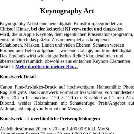
Keynography Art
Keynography Art ist eine neue digitale Kunstform, begründet von
Christof Hintze,
bei der keinerlei KI verwendet und eingesetzt
wird,
die in Apple Keynote, dem eigentlichen Präsentationsprogramm,
entsteht: Durch das präzise Zusammenspiel aus komplexen
Schablonen, Masken, Linien und vielen Ebenen, Schatten werden
Formen und Tiefen aufgebaut – wie eine Collage, nur komplett digital.
Das Ergebnis wirkt wie ein grafisches Relief: klar, detailreich und
überraschend räumlich, obwohl es aus einfachen Keynote-Elementen
besteht.
Mehr darüber in meiner Bio…
Kunstwerk Detail
Canon Fine-Art-Inkjet-Druck auf hochwertigem Hahnemühle Phot
Rag 308 g/m². Das Kunstwerk-Format ist frei wählbar: von mindesten
20 × 20 cm bis maximal 120 × 120 cm. Kaschiert auf 2 mm Alu
Dibond, weißer Holzrahmen mit Schattenfuge. Preis/Angebot au
Anfrage, abhängig von Format und Menge.
Kunstwerk – Unverbindliche Preisempfehlungen:
Ab Mindestformat 20 cm × 20 cm: 1.400,00 € inkl. MwSt.