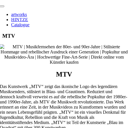
Zum
Toggle
Inhalt
Navigation
artworks
springen
HINTZE
Catalogue
MTV
MTV
Das Kunstwerk „MTV“ zeigt das ikonische Logo des legendären
Musiksenders, stilisiert in Blau- und Grautönen. Reduziert und
dennoch kraftvoll verweist es auf die rebellische Popkultur der 1980er-
und 1990er-Jahre, als MTV die Musikwelt revolutionierte. Das Werk
erinnert an eine Zeit, in der Musikvideos zu Kunstformen wurden und
ein neues Lebensgefühl prägten. „MTV“ ist ein visuelles Denkmal für
Jugendkultur, Rebellion und die Kraft von Musik als
identitätsstiftendes Medium. „MTV“ ist Teil der Kunstserie „Blau im
Quadrat“ mit über 300 Kunstwerken.