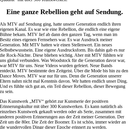
Eine ganze Rebellion geht auf Sendung.
Als MTV auf Sendung ging, hatte unsere Generation endlich ihren
eigenen Kanal. Es war wie eine Rebellion, die endlich eine eigene
Bühne bekam. MTV lief ab dann den ganzen Tag, wenn man im
Besitz eines eigenen Fernsehers war. Es war Ausdruck meiner
Generation. Mit MTV hatten wir einen Stellenwert. Ein neues
Selbstbewusstsein. Eine eigene Ausdrucksform. Bis dahin gab es nur
die Rock-Nächte. Diese blieben wichtig. Aber mit MTV fühlten wir
uns global verbunden. Was Woodstock für die Generation davor war,
war MTV für uns. Neue Videos wurden gefeiert. Neue Bands
entdeckt. MTV bestimmte den Zeitgeist. Über die Mode bis hin zu den
Dance Moves. MTV war nur für uns. Denn die Generation unserer
Eltern nahm nicht mal Kenntnis davon. Wir hatten endlich unser Ding.
Und es fühlte sich gut an, ein Teil dieser Rebellion, dieser Bewegung
zu sein.
Das Kunstwerk „MTV“ gehört zur Kunstserie der positiven
Erinnerungskultur mit über 300 Kunstwerken. Es kann natürlich als
einzelnes Kunstwerk gekauft werden oder als Serie, zusammen mit
anderen positiven Erinnerungen aus der Zeit meiner Generation. Der
Zeit um die 80er. Die Zeit der Boomer. Es ist schön, immer wieder an
die wundervollen Dinge dieser Epoche erinnert zu werden.