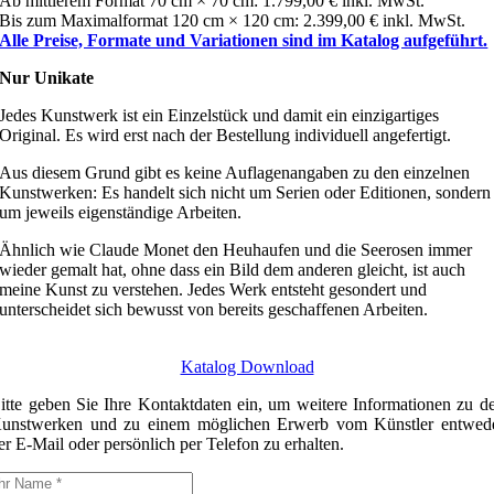
Ab mittlerem Format 70 cm × 70 cm: 1.799,00 € inkl. MwSt.
Bis zum Maximalformat 120 cm × 120 cm: 2.399,00 € inkl. MwSt.
Alle Preise, Formate und Variationen sind im Katalog aufgeführt.
Nur Unikate
Jedes Kunstwerk ist ein Einzelstück und damit ein einzigartiges
Original. Es wird erst nach der Bestellung individuell angefertigt.
Aus diesem Grund gibt es keine Auflagenangaben zu den einzelnen
Kunstwerken: Es handelt sich nicht um Serien oder Editionen, sondern
um jeweils eigenständige Arbeiten.
Ähnlich wie Claude Monet den Heuhaufen und die Seerosen immer
wieder gemalt hat, ohne dass ein Bild dem anderen gleicht, ist auch
meine Kunst zu verstehen. Jedes Werk entsteht gesondert und
unterscheidet sich bewusst von bereits geschaffenen Arbeiten.
Katalog Download
itte geben Sie Ihre Kontaktdaten ein, um weitere Informationen zu d
unstwerken und zu einem möglichen Erwerb vom Künstler entwed
er E-Mail oder persönlich per Telefon zu erhalten.