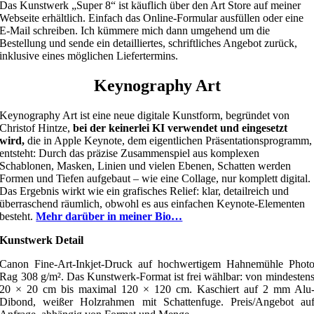
Das Kunstwerk „Super 8“ ist käuflich über den Art Store auf meiner
Webseite erhältlich. Einfach das Online-Formular ausfüllen oder eine
E-Mail schreiben. Ich kümmere mich dann umgehend um die
Bestellung und sende ein detailliertes, schriftliches Angebot zurück,
inklusive eines möglichen Liefertermins.
Keynography Art
Keynography Art ist eine neue digitale Kunstform, begründet von
Christof Hintze,
bei der keinerlei KI verwendet und eingesetzt
wird,
die in Apple Keynote, dem eigentlichen Präsentationsprogramm,
entsteht: Durch das präzise Zusammenspiel aus komplexen
Schablonen, Masken, Linien und vielen Ebenen, Schatten werden
Formen und Tiefen aufgebaut – wie eine Collage, nur komplett digital.
Das Ergebnis wirkt wie ein grafisches Relief: klar, detailreich und
überraschend räumlich, obwohl es aus einfachen Keynote-Elementen
besteht.
Mehr darüber in meiner Bio…
Kunstwerk Detail
Canon Fine-Art-Inkjet-Druck auf hochwertigem Hahnemühle Phot
Rag 308 g/m². Das Kunstwerk-Format ist frei wählbar: von mindesten
20 × 20 cm bis maximal 120 × 120 cm. Kaschiert auf 2 mm Alu
Dibond, weißer Holzrahmen mit Schattenfuge. Preis/Angebot au