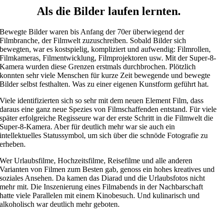
Als die Bilder laufen lernten.
Bewegte Bilder waren bis Anfang der 70er überwiegend der
Filmbranche, der Filmwelt zuzuschreiben. Sobald Bilder sich
bewegten, war es kostspielig, kompliziert und aufwendig: Filmrollen,
Filmkameras, Filmentwicklung, Filmprojektoren usw. Mit der Super-8-
Kamera wurden diese Grenzen erstmals durchbrochen. Plötzlich
konnten sehr viele Menschen für kurze Zeit bewegende und bewegte
Bilder selbst festhalten. Was zu einer eigenen Kunstform geführt hat.
Viele identifizierten sich so sehr mit dem neuen Element Film, dass
daraus eine ganz neue Spezies von Filmschaffenden entstand. Für viele
später erfolgreiche Regisseure war der erste Schritt in die Filmwelt die
Super-8-Kamera. Aber für deutlich mehr war sie auch ein
intellektuelles Statussymbol, um sich über die schnöde Fotografie zu
erheben.
Wer Urlaubsfilme, Hochzeitsfilme, Reisefilme und alle anderen
Varianten von Filmen zum Besten gab, genoss ein hohes kreatives und
soziales Ansehen. Da kamen das Diarad und die Urlaubsfotos nicht
mehr mit. Die Inszenierung eines Filmabends in der Nachbarschaft
hatte viele Parallelen mit einem Kinobesuch. Und kulinarisch und
alkoholisch war deutlich mehr geboten.