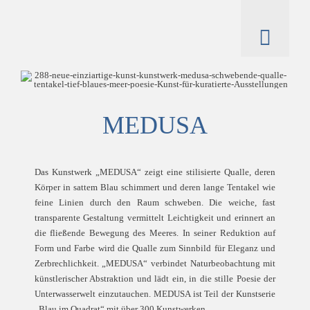
Zum
Inhalt
springen
Toggl
Naviga
artworks
hintze
MEDUSA
catalogue
Das Kunstwerk „MEDUSA“ zeigt eine stilisierte Qualle, deren
Körper in sattem Blau schimmert und deren lange Tentakel wie
feine Linien durch den Raum schweben. Die weiche, fast
transparente Gestaltung vermittelt Leichtigkeit und erinnert an
die fließende Bewegung des Meeres. In seiner Reduktion auf
Form und Farbe wird die Qualle zum Sinnbild für Eleganz und
Zerbrechlichkeit. „MEDUSA“ verbindet Naturbeobachtung mit
künstlerischer Abstraktion und lädt ein, in die stille Poesie der
Unterwasserwelt einzutauchen. MEDUSA ist Teil der Kunstserie
„Blau im Quadrat“ mit über 300 Kunstwerken.