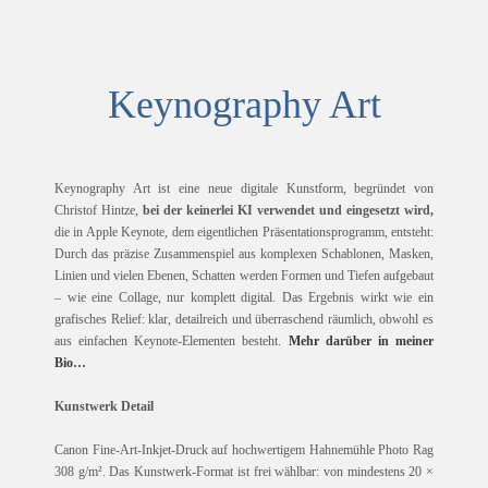
Keynography Art
Keynography Art ist eine neue digitale Kunstform, begründet von
Christof Hintze,
bei der keinerlei KI verwendet und eingesetzt wird,
die in Apple Keynote, dem eigentlichen Präsentationsprogramm, entsteht:
Durch das präzise Zusammenspiel aus komplexen Schablonen, Masken,
Linien und vielen Ebenen, Schatten werden Formen und Tiefen aufgebaut
– wie eine Collage, nur komplett digital. Das Ergebnis wirkt wie ein
grafisches Relief: klar, detailreich und überraschend räumlich, obwohl es
aus einfachen Keynote-Elementen besteht.
Mehr darüber in meiner
Bio…
Kunstwerk Detail
Canon Fine-Art-Inkjet-Druck auf hochwertigem Hahnemühle Photo Rag
308 g/m². Das Kunstwerk-Format ist frei wählbar: von mindestens 20 ×