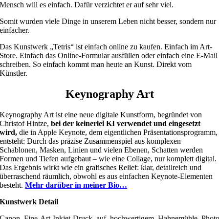
Mensch will es einfach. Dafür verzichtet er auf sehr viel.
Somit wurden viele Dinge in unserem Leben nicht besser, sondern nur
einfacher.
Das Kunstwerk „Tetris“ ist einfach online zu kaufen. Einfach im Art-
Store. Einfach das Online-Formular ausfüllen oder einfach eine E-Mail
schreiben. So einfach kommt man heute an Kunst. Direkt vom
Künstler.
Keynography Art
Keynography Art ist eine neue digitale Kunstform, begründet von
Christof Hintze,
bei der keinerlei KI verwendet und eingesetzt
wird,
die in Apple Keynote, dem eigentlichen Präsentationsprogramm,
entsteht: Durch das präzise Zusammenspiel aus komplexen
Schablonen, Masken, Linien und vielen Ebenen, Schatten werden
Formen und Tiefen aufgebaut – wie eine Collage, nur komplett digital.
Das Ergebnis wirkt wie ein grafisches Relief: klar, detailreich und
überraschend räumlich, obwohl es aus einfachen Keynote-Elementen
besteht.
Mehr darüber in meiner Bio…
Kunstwerk Detail
Canon Fine-Art-Inkjet-Druck auf hochwertigem Hahnemühle Phot