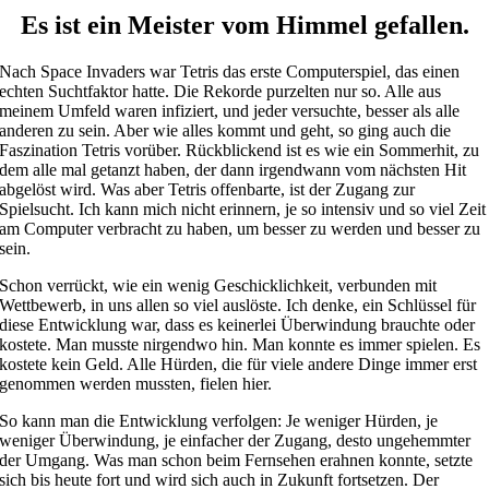
Es ist ein Meister vom Himmel gefallen.
Nach Space Invaders war Tetris das erste Computerspiel, das einen
echten Suchtfaktor hatte. Die Rekorde purzelten nur so. Alle aus
meinem Umfeld waren infiziert, und jeder versuchte, besser als alle
anderen zu sein. Aber wie alles kommt und geht, so ging auch die
Faszination Tetris vorüber. Rückblickend ist es wie ein Sommerhit, zu
dem alle mal getanzt haben, der dann irgendwann vom nächsten Hit
abgelöst wird. Was aber Tetris offenbarte, ist der Zugang zur
Spielsucht. Ich kann mich nicht erinnern, je so intensiv und so viel Zeit
am Computer verbracht zu haben, um besser zu werden und besser zu
sein.
Schon verrückt, wie ein wenig Geschicklichkeit, verbunden mit
Wettbewerb, in uns allen so viel auslöste. Ich denke, ein Schlüssel für
diese Entwicklung war, dass es keinerlei Überwindung brauchte oder
kostete. Man musste nirgendwo hin. Man konnte es immer spielen. Es
kostete kein Geld. Alle Hürden, die für viele andere Dinge immer erst
genommen werden mussten, fielen hier.
So kann man die Entwicklung verfolgen: Je weniger Hürden, je
weniger Überwindung, je einfacher der Zugang, desto ungehemmter
der Umgang. Was man schon beim Fernsehen erahnen konnte, setzte
sich bis heute fort und wird sich auch in Zukunft fortsetzen. Der